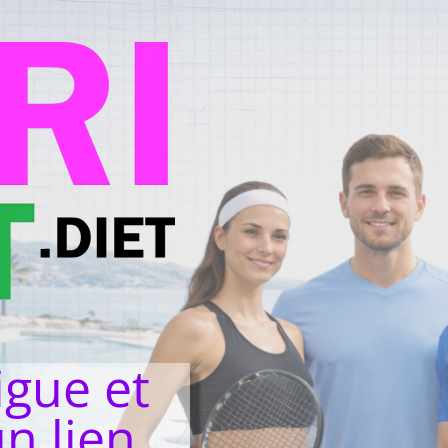
igue et
un lien