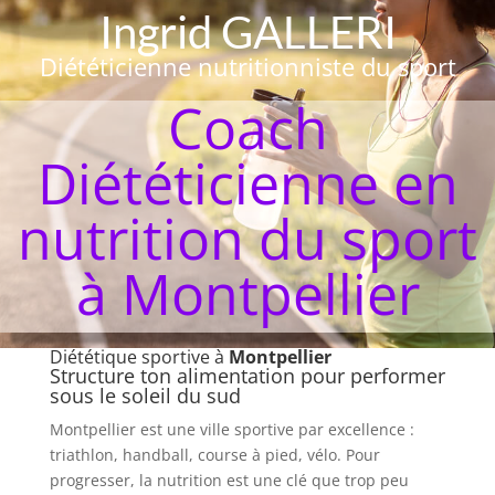
Ingrid GALLERI
Diététicienne nutritionniste du sport
Coach
Diététicienne en
nutrition du sport
à Montpellier
Diététique sportive à
Montpellier
Structure ton alimentation pour performer
sous le soleil du sud
Montpellier est une ville sportive par excellence :
triathlon, handball, course à pied, vélo. Pour
progresser, la nutrition est une clé que trop peu